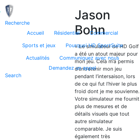
Jason
Toggle navigation
Recherche
Bohn
Accueil
Résidentiel
Commercial
Sports et jeux
Pourquoi HD SportSuite
« Le simulateur de HD Golf
a été un atout majeur pour
Actualités
Communiquez avec nous
mon jeu. Cela m’a permis
Demandez un appel
d’entretenir mon jeu
Search
pendant l’intersaison, lors
de ce qui fut l’hiver le plus
froid dont je me souvienne.
Votre simulateur me fournit
plus de mesures et de
détails visuels que tout
autre simulateur
comparable. Je suis
également très